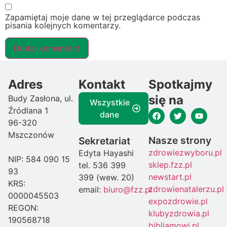
Zapamiętaj moje dane w tej przeglądarce podczas
pisania kolejnych komentarzy.
Adres
Kontakt
Spotkajmy
się na
Budy Zasłona, ul.
Wszystkie
Źródlana 1
dane
96-320
Mszczonów
Nasze strony
Sekretariat
zdrowiezwyboru.pl
Edyta Hayashi
NIP: 584 090 15
sklep.fzz.pl
tel. 536 399
93
newstart.pl
399 (wew. 20)
KRS:
zdrowienatalerzu.pl
email:
biuro@fzz.pl
0000045503
expozdrowie.pl
REGON:
klubyzdrowia.pl
190568718
bibliamowi.pl