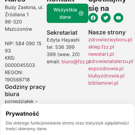
się na
Budy Zasłona, ul.
Wszystkie
Źródlana 1
dane
96-320
Mszczonów
Nasze strony
Sekretariat
zdrowiezwyboru.pl
Edyta Hayashi
NIP: 584 090 15
sklep.fzz.pl
tel. 536 399
93
newstart.pl
399 (wew. 20)
KRS:
zdrowienatalerzu.pl
email:
biuro@fzz.pl
0000045503
expozdrowie.pl
REGON:
klubyzdrowia.pl
190568718
bibliamowi.pl
Godziny pracy
biura
poniedziałek –
czwartek: 08:00-
Prywatność
16:00
piątek: 07:00-
Dla dobrego funkcjonowania strony oraz statystyk oglądalności
treści zbieramy dane.
15:00