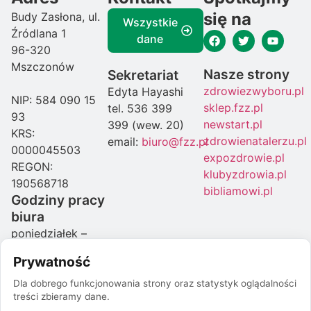
się na
Budy Zasłona, ul.
Wszystkie
Źródlana 1
dane
96-320
Mszczonów
Nasze strony
Sekretariat
zdrowiezwyboru.pl
Edyta Hayashi
NIP: 584 090 15
sklep.fzz.pl
tel. 536 399
93
newstart.pl
399 (wew. 20)
KRS:
zdrowienatalerzu.pl
email:
biuro@fzz.pl
0000045503
expozdrowie.pl
REGON:
klubyzdrowia.pl
190568718
bibliamowi.pl
Godziny pracy
biura
poniedziałek –
czwartek: 08:00-
Prywatność
16:00
piątek: 07:00-
Dla dobrego funkcjonowania strony oraz statystyk oglądalności
treści zbieramy dane.
15:00