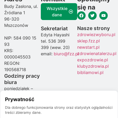
się na
Budy Zasłona, ul.
Wszystkie
Źródlana 1
dane
96-320
Mszczonów
Nasze strony
Sekretariat
zdrowiezwyboru.pl
Edyta Hayashi
NIP: 584 090 15
sklep.fzz.pl
tel. 536 399
93
newstart.pl
399 (wew. 20)
KRS:
zdrowienatalerzu.pl
email:
biuro@fzz.pl
0000045503
expozdrowie.pl
REGON:
klubyzdrowia.pl
190568718
bibliamowi.pl
Godziny pracy
biura
poniedziałek –
czwartek: 08:00-
Prywatność
16:00
piątek: 07:00-
Dla dobrego funkcjonowania strony oraz statystyk oglądalności
treści zbieramy dane.
15:00