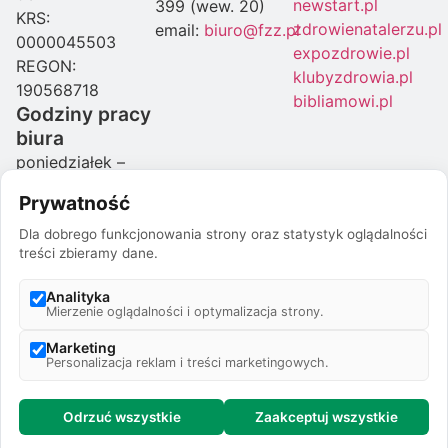
newstart.pl
399 (wew. 20)
KRS:
zdrowienatalerzu.pl
email:
biuro@fzz.pl
0000045503
expozdrowie.pl
REGON:
klubyzdrowia.pl
190568718
bibliamowi.pl
Godziny pracy
biura
poniedziałek –
czwartek: 08:00-
Prywatność
16:00
piątek: 07:00-
Dla dobrego funkcjonowania strony oraz statystyk oglądalności
treści zbieramy dane.
15:00
Godziny pracy
Analityka
drukarni
Mierzenie oglądalności i optymalizacja strony.
poniedziałek –
Marketing
piątek: 07:00-
Personalizacja reklam i treści marketingowych.
15:00
© 1991-2026 To już
35 lat
! |
Stworzone z
❤
przez
Biiird
Odrzuć wszystkie
Zaakceptuj wszystkie
Prywatność
Studio