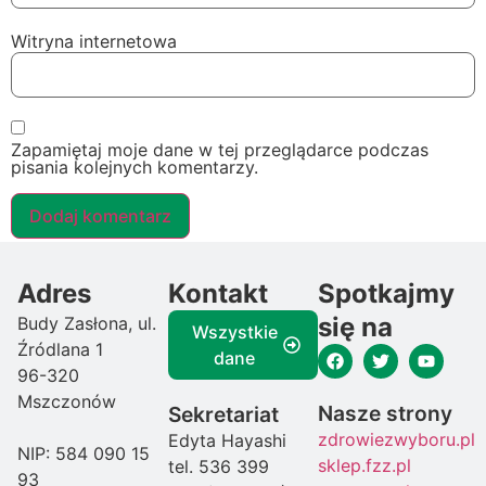
Witryna internetowa
Zapamiętaj moje dane w tej przeglądarce podczas
pisania kolejnych komentarzy.
Adres
Kontakt
Spotkajmy
się na
Budy Zasłona, ul.
Wszystkie
Źródlana 1
dane
96-320
Mszczonów
Nasze strony
Sekretariat
zdrowiezwyboru.pl
Edyta Hayashi
NIP: 584 090 15
sklep.fzz.pl
tel. 536 399
93