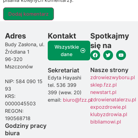
pisania kolejnych komentarzy.
Adres
Kontakt
Spotkajmy
się na
Budy Zasłona, ul.
Wszystkie
Źródlana 1
dane
96-320
Mszczonów
Nasze strony
Sekretariat
zdrowiezwyboru.pl
Edyta Hayashi
NIP: 584 090 15
sklep.fzz.pl
tel. 536 399
93
newstart.pl
399 (wew. 20)
KRS:
zdrowienatalerzu.pl
email:
biuro@fzz.pl
0000045503
expozdrowie.pl
REGON:
klubyzdrowia.pl
190568718
bibliamowi.pl
Godziny pracy
biura