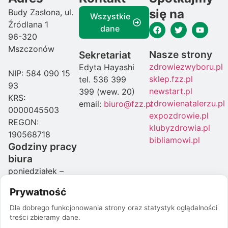
się na
Budy Zasłona, ul.
Wszystkie
Źródlana 1
dane
96-320
Mszczonów
Nasze strony
Sekretariat
zdrowiezwyboru.pl
Edyta Hayashi
NIP: 584 090 15
sklep.fzz.pl
tel. 536 399
93
newstart.pl
399 (wew. 20)
KRS:
zdrowienatalerzu.pl
email:
biuro@fzz.pl
0000045503
expozdrowie.pl
REGON:
klubyzdrowia.pl
190568718
bibliamowi.pl
Godziny pracy
biura
poniedziałek –
czwartek: 08:00-
Prywatność
16:00
piątek: 07:00-
Dla dobrego funkcjonowania strony oraz statystyk oglądalności
treści zbieramy dane.
15:00