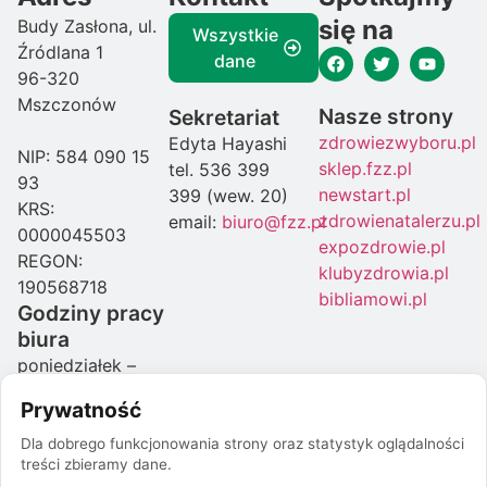
się na
Budy Zasłona, ul.
Wszystkie
Źródlana 1
dane
96-320
Mszczonów
Nasze strony
Sekretariat
zdrowiezwyboru.pl
Edyta Hayashi
NIP: 584 090 15
sklep.fzz.pl
tel. 536 399
93
newstart.pl
399 (wew. 20)
KRS:
zdrowienatalerzu.pl
email:
biuro@fzz.pl
0000045503
expozdrowie.pl
REGON:
klubyzdrowia.pl
190568718
bibliamowi.pl
Godziny pracy
biura
poniedziałek –
czwartek: 08:00-
Prywatność
16:00
piątek: 07:00-
Dla dobrego funkcjonowania strony oraz statystyk oglądalności
treści zbieramy dane.
15:00