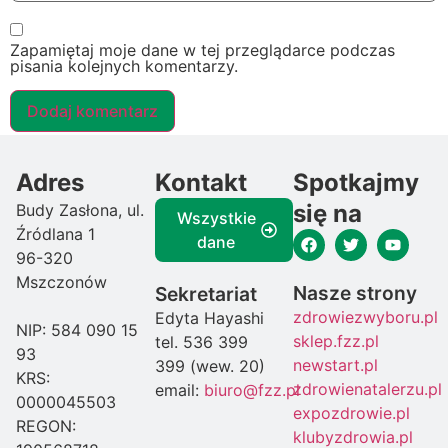
Zapamiętaj moje dane w tej przeglądarce podczas
pisania kolejnych komentarzy.
Adres
Kontakt
Spotkajmy
się na
Budy Zasłona, ul.
Wszystkie
Źródlana 1
dane
96-320
Mszczonów
Nasze strony
Sekretariat
zdrowiezwyboru.pl
Edyta Hayashi
NIP: 584 090 15
sklep.fzz.pl
tel. 536 399
93
newstart.pl
399 (wew. 20)
KRS:
zdrowienatalerzu.pl
email:
biuro@fzz.pl
0000045503
expozdrowie.pl
REGON:
klubyzdrowia.pl